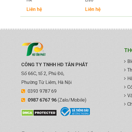
Liên hệ
Liên hệ
TH
Bl
CÔNG TY TNHH HD TÂN PHÁT
Th
Số 66C, tổ 2, Phú Đô,
Hà
Phường Từ Liêm, Hà Nội
Cô
0393 9787 69
Vă
0987 6767 96
(Zalo/Mobile)
Ch