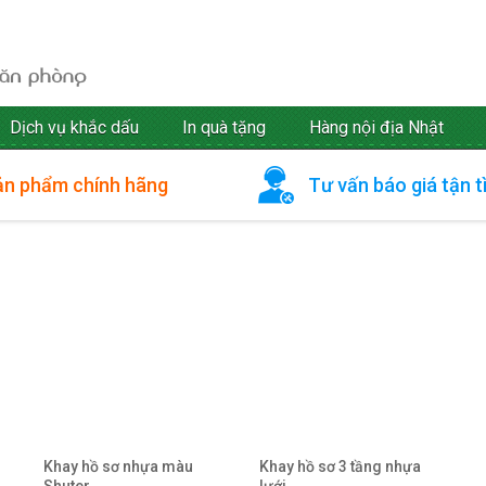
Dịch vụ khắc dấu
In quà tặng
Hàng nội địa Nhật
ản phẩm chính hãng
Tư vấn báo giá tận t
Khay hồ sơ nhựa màu
Khay hồ sơ 3 tầng nhựa
Shuter
lưới