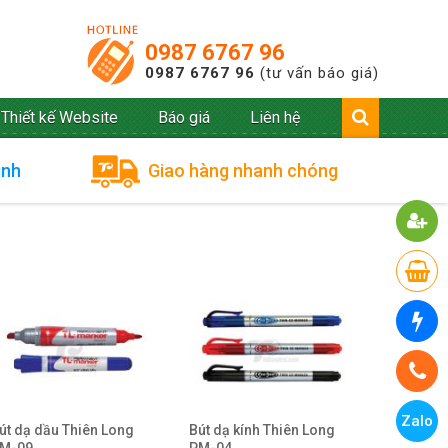
0987 6767 96
0987 6767 96
(tư vấn báo giá)
Thiết kế Website
Báo giá
Liên hệ
ình
Giao hàng nhanh chóng
Zalo
út dạ dầu Thiên Long
Bút dạ kính Thiên Long
M-09
PM-04