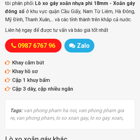
tôi phân phối
Lò xo gáy xoắn nhựa phi 18mm - Xoắn gáy
đóng sổ
ở khu vực quận Cầu Giấy, Nam Từ Liêm, Hà Đông,
Mỹ Đình, Thanh Xuân,... và các tỉnh thành trên khắp cả nước.
Liên hệ ngay để được tư vấn và báo giá tốt nhất
0987 6767 96
Zalo
Khay cắm bút
Khay hồ sơ
Cặp 1 khuy bấm
Cặp 3 dây, cặp nhiều ngăn
Tags:
van phong pham ha noi
,
van phong pham gia
re
,
van phong pham
,
lo xo xoan gay
,
lo xo gay xoan
,
Lò xo xoắn gáy khác