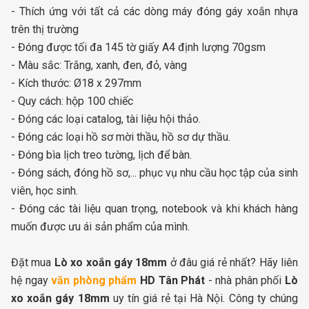
- Thích ứng với tất cả các dòng máy đóng gáy xoắn nhựa
trên thị trường
- Đóng được tối đa 145 tờ giấy A4 định lượng 70gsm
- Màu sắc: Trắng, xanh, đen, đỏ, vàng
- Kích thước: Ø18 x 297mm
- Quy cách: hộp 100 chiếc
- Đóng các loại catalog, tài liệu hội thảo.
- Đóng các loại hồ sơ mời thầu, hồ sơ dự thầu.
- Đóng bìa lịch treo tường, lịch để bàn.
- Đóng sách, đóng hồ sơ,... phục vụ nhu cầu học tập của sinh
viên, học sinh.
- Đóng các tài liệu quan trọng, notebook và khi khách hàng
muốn được ưu ái sản phẩm của mình.
Đặt mua
Lò xo xoắn gáy 18mm
ở đâu giá rẻ nhất? Hãy liên
hệ ngay
văn phòng phẩm
HD Tân Phát
- nhà phân phối
Lò
xo xoắn gáy 18mm
uy tín giá rẻ tại Hà Nội. Công ty chúng