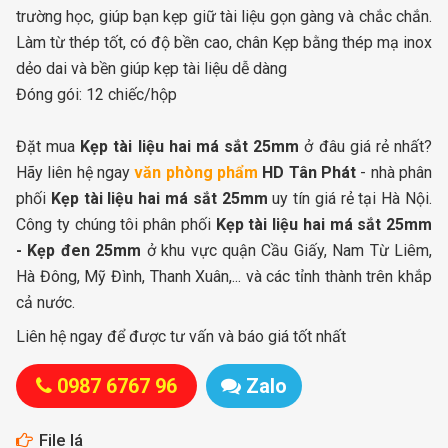
trường học, giúp bạn kẹp giữ tài liệu gọn gàng và chắc chắn.
Làm từ thép tốt, có độ bền cao, chân Kẹp bằng thép mạ inox
dẻo dai và bền giúp kẹp tài liệu dễ dàng
Đóng gói: 12 chiếc/hộp
Đặt mua
Kẹp tài liệu hai má sắt 25mm
ở đâu giá rẻ nhất?
Hãy liên hệ ngay
văn phòng phẩm
HD Tân Phát
- nhà phân
phối
Kẹp tài liệu hai má sắt 25mm
uy tín giá rẻ tại Hà Nội.
Công ty chúng tôi phân phối
Kẹp tài liệu hai má sắt 25mm
- Kẹp đen 25mm
ở khu vực quận Cầu Giấy, Nam Từ Liêm,
Hà Đông, Mỹ Đình, Thanh Xuân,... và các tỉnh thành trên khắp
cả nước.
Liên hệ ngay để được tư vấn và báo giá tốt nhất
0987 6767 96
Zalo
File lá