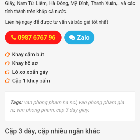
Giấy, Nam Từ Liêm, Hà Đông, Mỹ Đình, Thanh Xuân,... và các
tỉnh thành trên khắp cả nước.
Liên hệ ngay để được tư vấn và báo giá tốt nhất
0987 6767 96
Zalo
Khay cắm bút
Khay hồ sơ
Lò xo xoắn gáy
Cặp 1 khuy bấm
Tags:
van phong pham ha noi
,
van phong pham gia
re
,
van phong pham
,
cap 3 day giay
,
Cặp 3 dây, cặp nhiều ngăn khác