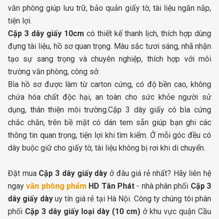
văn phòng giúp lưu trữ, bảo quản giấy tờ, tài liệu ngăn nắp,
tiện lợi.
Cặp 3 dây giấy 10cm
có thiết kế thanh lịch, thích hợp dùng
đựng tài liệu, hồ sơ quan trọng. Màu sắc tươi sáng, nhã nhặn
tạo sự sang trọng và chuyên nghiệp, thích hợp với môi
trường văn phòng, công sở.
Bìa hồ sơ được làm từ carton cứng, có độ bền cao, không
chứa hóa chất độc hại, an toàn cho sức khỏe người sử
dụng, thân thiện môi trường.Cặp 3 dây giấy có bìa cứng
chắc chắn, trên bề mặt có dán tem sẵn giúp bạn ghi các
thông tin quan trọng, tiện lợi khi tìm kiếm. Ở mỗi góc đều có
dây buộc giữ cho giấy tờ, tài liệu không bị rơi khi di chuyển.
Đặt mua
Cặp 3 dây giấy dày
ở đâu giá rẻ nhất? Hãy liên hệ
ngay
văn phòng phẩm
HD Tân Phát
- nhà phân phối
Cặp 3
dây giấy dày
uy tín giá rẻ tại Hà Nội. Công ty chúng tôi phân
phối
Cặp 3 dây giấy loại dày (10 cm)
ở khu vực quận Cầu