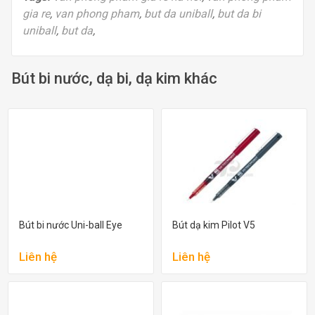
gia re
,
van phong pham
,
but da uniball
,
but da bi
uniball
,
but da
,
Bút bi nước, dạ bi, dạ kim khác
Bút bi nước Uni-ball Eye
Bút dạ kim Pilot V5
Liên hệ
Liên hệ