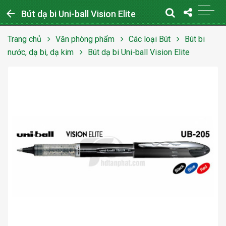
arrow_back
Bút dạ bi Uni-ball Vision Elite
Trang chủ
Văn phòng phẩm
Các loại Bút
Bút bi
nước, dạ bi, dạ kim
Bút dạ bi Uni-ball Vision Elite