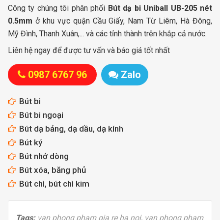
Công ty chúng tôi phân phối
Bút dạ bi Uniball UB-205 nét
0.5mm
ở khu vực quận Cầu Giấy, Nam Từ Liêm, Hà Đông,
Mỹ Đình, Thanh Xuân,... và các tỉnh thành trên khắp cả nước.
Liên hệ ngay để được tư vấn và báo giá tốt nhất
0987 6767 96
Zalo
Bút bi
Bút bi ngoại
Bút dạ bảng, dạ dầu, dạ kính
Bút ký
Bút nhớ dòng
Bút xóa, băng phủ
Bút chì, bút chì kim
Tags:
van phong pham gia re ha noi
,
van phong pham