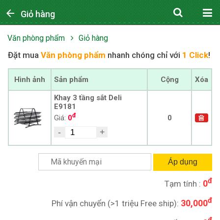
arrow_back
Giỏ hàng
Văn phòng phẩm
Giỏ hàng
Đặt mua
Văn phòng phẩm
nhanh chóng chỉ với
1 Click
!
Hình ảnh
Sản phẩm
Cộng
Xóa
Khay 3 tầng sắt Deli
E9181
đ
Giá:
0
0
-
+
Áp dụng
đ
0
Tạm tính :
đ
30,000
Phí vận chuyển (>1 triệu Free ship):